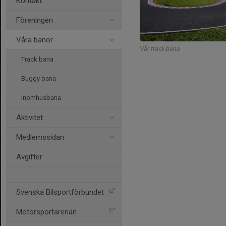
Kontakt
Föreningen
Våra banor
Vår track-bana
Track bana
Buggy bana
Inomhusbana
Aktivitet
Medlemssidan
Avgifter
Svenska Bilsportförbundet
Motorsportarenan