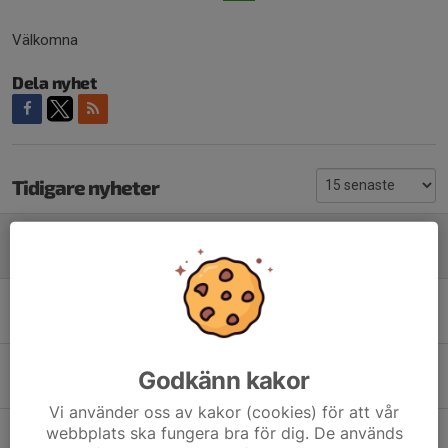
Välkomna
Dela nyhet
Tidigare nyheter
Träningsansvariga 2026
6 maj, 22:50
0
Nu öppnar vi banorna!
4 maj, 15:20
0
Årsmöte för 2025
Godkänn kakor
11 mar, 08:50
0
Vi använder oss av kakor (cookies) för att vår
Final Svenska Elbils Cupen + MSEC
webbplats ska fungera bra för dig. De används