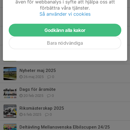
även för webbanalys i syfte att hjälpa oss att
8 mar, 17:51
0
förbättra våra tjänster.
Så använder vi cookies
Avslutningsrace och fun-event
27 aug 2025
0
Godkänn alla kakor
Svenska Mästerskapen 2025
17 jun 2025
0
Bara nödvändiga
Vill du pröva på att köra radiostyrda bilar?
2 jun 2025
0
Nyheter maj 2025
26 maj 2025
0
Dags för årsmöte
20 feb 2025
0
Riksmästerskap 2025
6 feb 2025
0
Deltävling Mellansvenska Elbilscupen 24/25