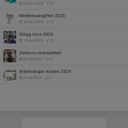
25 dec 2024
0
Medlemsavgifter 2025
18 dec 2024
0
Glögg race 2024
12 dec 2024
0
Vinterns verksamhet
20 okt 2024
0
Arbetsdagar hösten 2024
3 sep 2024
1