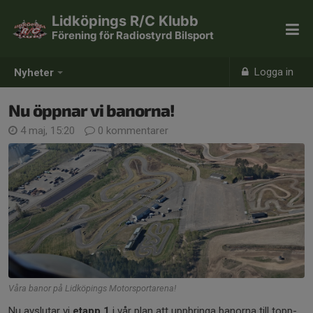
Lidköpings R/C Klubb
Förening för Radiostyrd Bilsport
Logga in
Nyheter
Nu öppnar vi banorna!
4 maj, 15:20
0 kommentarer
Våra banor på Lidköpings Motorsportarena!
Nu avslutar vi
etapp 1
i vår plan att uppbringa banorna till topp-