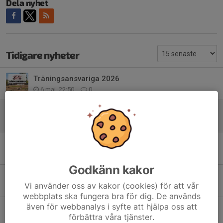
Dela nyhet
Tidigare nyheter
Träningsansvariga 2026
6 maj, 22:50
0
Nu öppnar vi banorna!
4 maj, 15:20
0
Årsmöte för 2025
11 mar, 08:50
0
Godkänn kakor
Final Svenska Elbils Cupen + MSEC
Vi använder oss av kakor (cookies) för att vår
8 mar, 17:51
0
webbplats ska fungera bra för dig. De används
även för webbanalys i syfte att hjälpa oss att
Avslutningsrace och fun-event
förbättra våra tjänster.
27 aug 2025
0