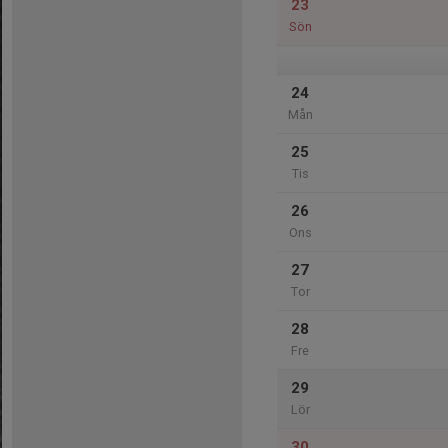
23
Sön
24
Mån
25
Tis
26
Ons
27
Tor
28
Fre
29
Lör
30