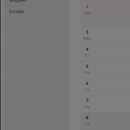
Bildgalleri
2
Kontakt
Sön
3
Mån
4
Tis
5
Ons
6
Tor
7
Fre
8
Lör