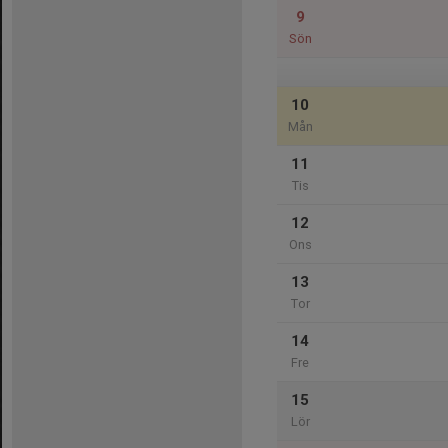
9
Sön
10
Mån
11
Tis
12
Ons
13
Tor
14
Fre
15
Lör