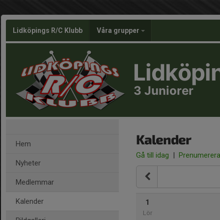
Lidköpings R/C Klubb
Våra grupper
Lidköpi
3 Juniorer
Kalender
Hem
Gå till idag
|
Prenumerer
Nyheter
Medlemmar
Kalender
1
Lör