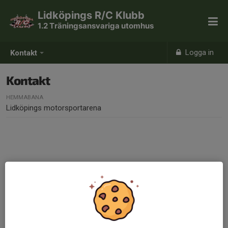
Lidköpings R/C Klubb
1.2 Träningsansvariga utomhus
Logga in
Kontakt
Kontakt
HEMMABANA
Lidköpings motorsportarena