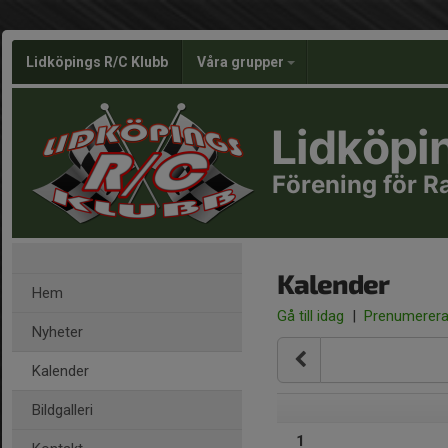
Lidköpings R/C Klubb
Våra grupper
Lidköpi
Förening för R
Kalender
Hem
Gå till idag
|
Prenumerer
Nyheter
Kalender
Bildgalleri
1