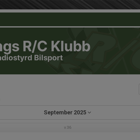
ngs R/C Klubb
adiostyrd Bilsport
a
September 2025
v.36