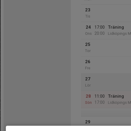
23
Tis
24
17:00
Träning
20:00
Ons
Lidköpings M
25
Tor
26
Fre
27
Lör
28
11:00
Träning
17:00
Sön
Lidköpings M
29
Mån