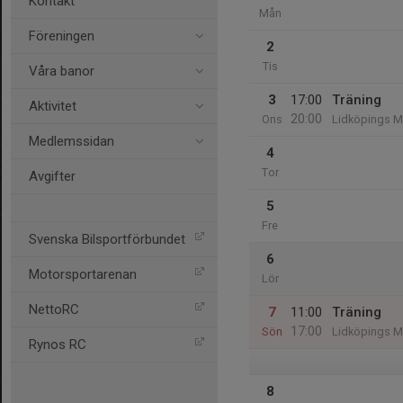
Kontakt
Mån
Föreningen
2
Tis
Våra banor
3
17:00
Träning
Aktivitet
20:00
Ons
Lidköpings M
Medlemssidan
4
Tor
Avgifter
5
Fre
Svenska Bilsportförbundet
6
Motorsportarenan
Lör
NettoRC
7
11:00
Träning
17:00
Sön
Lidköpings M
Rynos RC
8