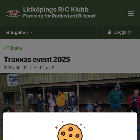
Lidköpings R/C Klubb
Förening för Radiostyrd Bilsport
Logga in
Bildgalleri
Tillbaka
Traxxas event 2025
2025-06-02
|
Bild
2
av 3