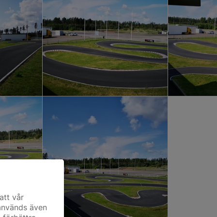
att vår
 används även