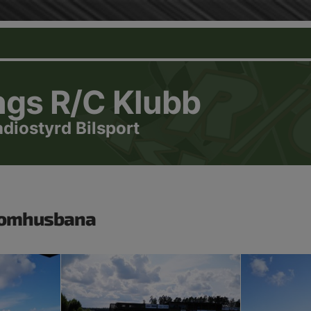
ngs R/C Klubb
adiostyrd Bilsport
tomhusbana