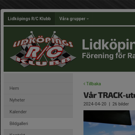
Lidköpings R/C Klubb
Våra grupper
Lidköpi
Förening för R
Tillbaka
Hem
Vår TRACK-u
Nyheter
2024-04-20
|
26 bilder
Kalender
Bildgalleri