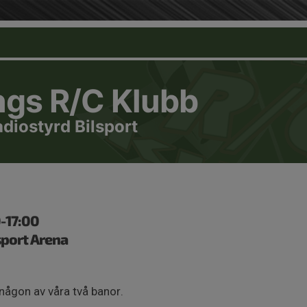
ngs R/C Klubb
adiostyrd Bilsport
0-17:00
port Arena
någon av våra två banor.