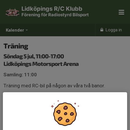
Lidköpings R/C Klubb
Förening för Radiostyrd Bilsport
Logga in
Kalender
Träning
Söndag 5 jul, 11:00-17:00
Lidköpings Motorsport Arena
Samling: 11:00
Träning med RC-bil på någon av våra två banor.