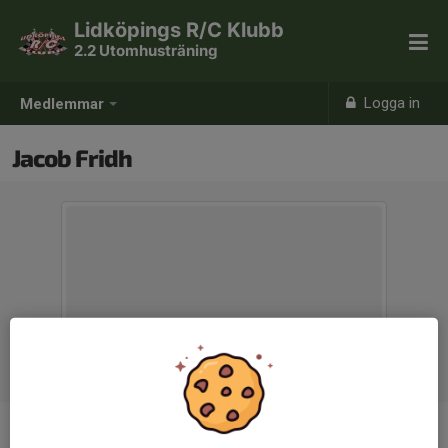
Lidköpings R/C Klubb
2.2 Utomhusträning
Logga in
Medlemmar
Jacob Fridh
Ålder
35 år