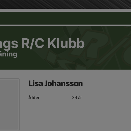
ngs R/C Klubb
äning
Lisa Johansson
Ålder
34 år