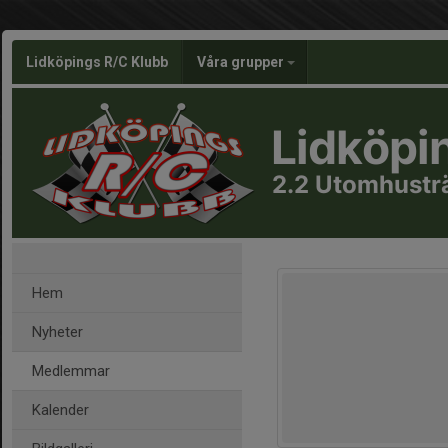
Lidköpings R/C Klubb
Våra grupper
Lidköpi
2.2 Utomhustr
Hem
Nyheter
Medlemmar
Kalender