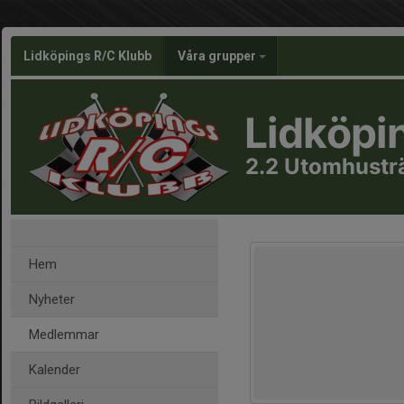
Lidköpings R/C Klubb
Våra grupper
Lidköpi
2.2 Utomhustr
Hem
Nyheter
Medlemmar
Kalender