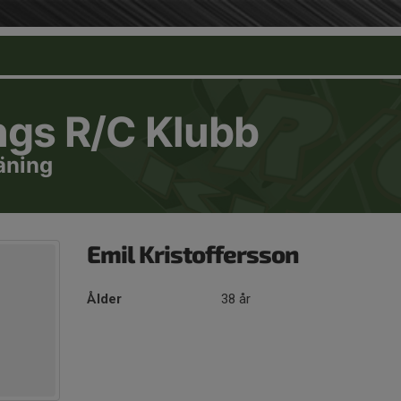
ngs R/C Klubb
äning
Emil Kristoffersson
Ålder
38 år